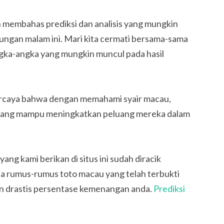
kan membahas prediksi dan analisis yang mungkin
ngan malam ini. Mari kita cermati bersama-sama
gka-angka yang mungkin muncul pada hasil
rcaya bahwa dengan memahami syair macau,
yang mampu meningkatkan peluang mereka dalam
ang kami berikan di situs ini sudah diracik
a rumus-rumus toto macau yang telah terbukti
an drastis persentase kemenangan anda.
Prediksi