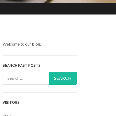
Welcome to our blog.
SEARCH PAST POSTS
Search for:
VISITORS