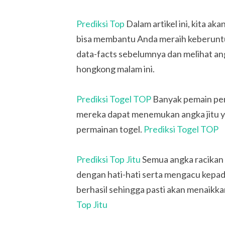
Prediksi Top
Dalam artikel ini, kita a
bisa membantu Anda meraih keberuntu
data-facts sebelumnya dan melihat an
hongkong malam ini.
Prediksi Togel TOP
Banyak pemain pe
mereka dapat menemukan angka jitu 
permainan togel.
Prediksi Togel TOP
Prediksi Top Jitu
Semua angka racikan y
dengan hati-hati serta mengacu kepad
berhasil sehingga pasti akan menaikk
Top Jitu