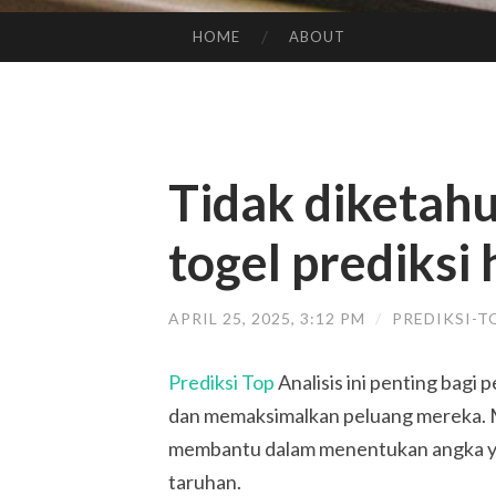
HOME
ABOUT
SKIP TO CONTENT
Tidak diketahu
togel prediksi
APRIL 25, 2025, 3:12 PM
/
PREDIKSI-
Prediksi Top
Analisis ini penting bag
dan memaksimalkan peluang mereka. Me
membantu dalam menentukan angka yan
taruhan.